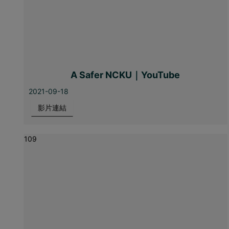
A Safer NCKU｜YouTube
2021-09-18
影片連結
109