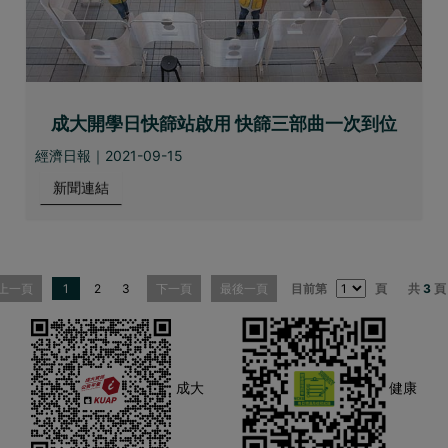
成大開學日快篩站啟用 快篩三部曲一次到位
經濟日報｜2021-09-15
新聞連結
上一頁
1
2
3
下一頁
最後一頁
目前第
頁
共
3
頁
成大
健康