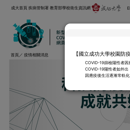
成大首頁
疾病管制署
教育部學校衛生資訊網
E
【國立成功大學校園防
首頁
／ 疫情相關消息
Previous
COVID-19篩檢陽性
COVID-19陽性者如
因應疫後生活逐漸常軌化，